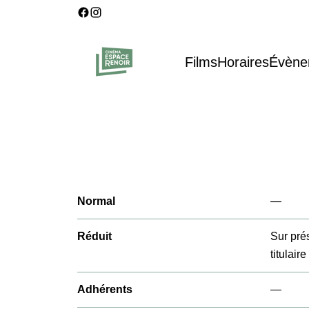
Films
Horaires
Évène
Normal
—
Réduit
Sur prés
titulair
Adhérents
—